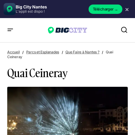
Big City Nantes
×
Télécharger
→
L'appli est dispo !
Quai Ceineray
Accueil
Parcs et Esplanades
Que Faire à Nantes ?
Quai
Ceineray
Quai Ceineray