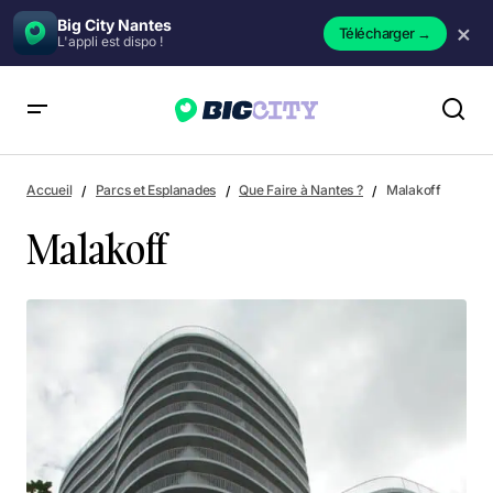
Big City Nantes
×
Télécharger
→
L'appli est dispo !
Malakoff
Accueil
Parcs et Esplanades
Que Faire à Nantes ?
Malakoff
Malakoff