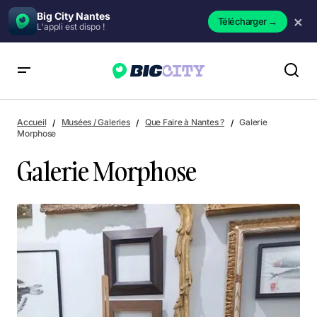
Big City Nantes
×
Télécharger
→
L'appli est dispo !
Galerie Morphose
Accueil
Musées / Galeries
Que Faire à Nantes ?
Galerie
Morphose
Galerie Morphose