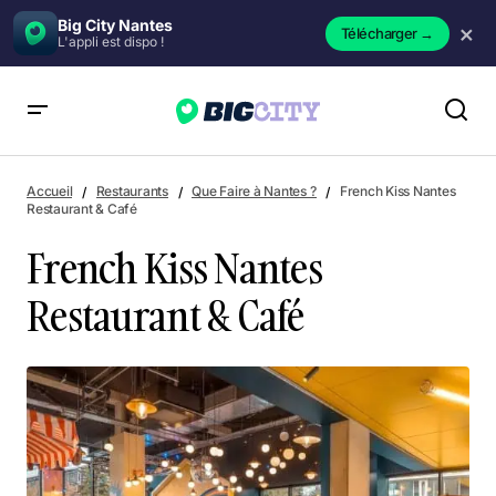
Big City Nantes
×
Télécharger
→
L'appli est dispo !
French Kiss Nantes Restaurant & Café
Accueil
Restaurants
Que Faire à Nantes ?
French Kiss Nantes
Restaurant & Café
French Kiss Nantes
Restaurant & Café