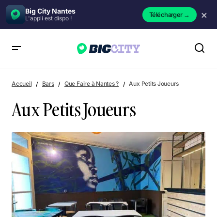
Big City Nantes
×
Télécharger
→
L'appli est dispo !
Aux Petits Joueurs
Accueil
Bars
Que Faire à Nantes ?
Aux Petits Joueurs
Aux Petits Joueurs