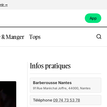
rir ➞
App
App
e & Manger
Tops
10 Rue de Chantemerle
Infos pratiques
Barberousse Nantes
91 Rue Maréchal Joffre, 44000, Nantes
Téléphone
09 74 73 53 78