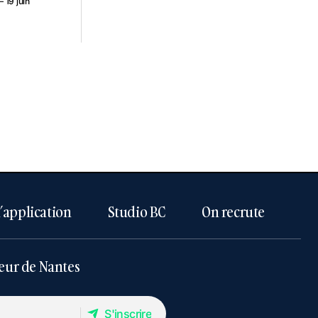
 19 juin
l’application
Studio BC
On recrute
eur de Nantes
S'inscrire