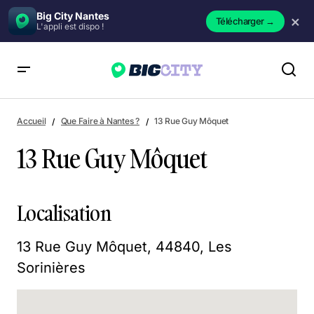
Big City Nantes
×
Télécharger
→
L'appli est dispo !
13 Rue Guy Môquet
Accueil
Que Faire à Nantes ?
13 Rue Guy Môquet
13 Rue Guy Môquet
Localisation
13 Rue Guy Môquet, 44840, Les
Sorinières