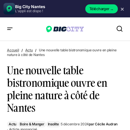
Big City Nantes
×
Télécharger
→
L'appli est dispo !
Une nouvelle table bistronomique ouvre en pleine nature à
côté de Nantes
Accueil
Actu
Une nouvelle table bistronomique ouvre en pleine
nature à côté de Nantes
Une nouvelle table
bistronomique ouvre en
pleine nature à côté de
Nantes
Actu
Boire & Manger
Insolite
5 décembre 2024
par
Cécile Audran
· Article sponsorisé