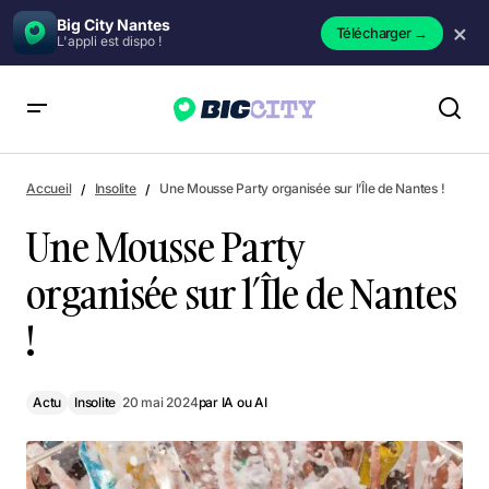
Big City Nantes
×
Télécharger
→
L'appli est dispo !
Une Mousse Party organisée sur l’Île de Nantes !
Accueil
Insolite
Une Mousse Party organisée sur l’Île de Nantes !
Une Mousse Party
organisée sur l’Île de Nantes
!
Actu
Insolite
20 mai 2024
par
IA ou AI