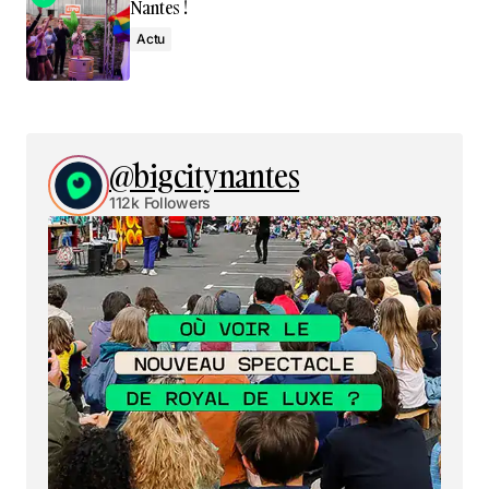
Nantes !
Actu
@bigcitynantes
112k Followers