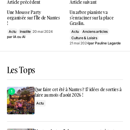
Article précédent
Article suivant
Une Mousse Party
Un arbre pianiste va
organisée sur l’Île de Nantes
s’enraciner sur la place
!
Graslin.
Actu
Insolite
20 mai 2024
Actu
Anciens articles
par
IA ou AI
Culture & Loisirs
21 mai 2024
par
Pauline Lagarde
Les Tops
Que faire cet été à Nantes ? 17 idées de sorties à
faire au mois d’août 2026 !
Actu