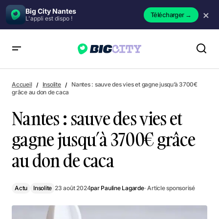
Big City Nantes
×
Télécharger
→
L'appli est dispo !
Nantes : sauve des vies et gagne jusqu’à 3700€ grâce au don
de caca
Accueil
Insolite
Nantes : sauve des vies et gagne jusqu’à 3700€
grâce au don de caca
Nantes : sauve des vies et
gagne jusqu’à 3700€ grâce
au don de caca
Actu
Insolite
23 août 2024
par
Pauline Lagarde
· Article sponsorisé