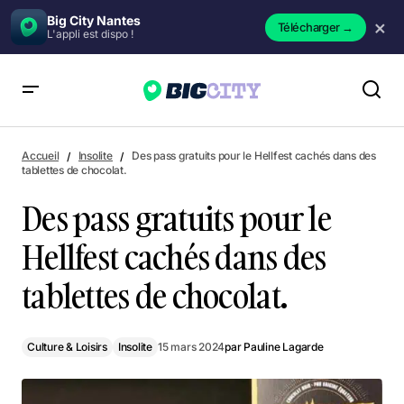
Big City Nantes
×
Télécharger
→
L'appli est dispo !
Des pass gratuits pour le Hellfest cachés dans des tablettes
de chocolat.
Accueil
Insolite
Des pass gratuits pour le Hellfest cachés dans des
tablettes de chocolat.
Des pass gratuits pour le
Hellfest cachés dans des
tablettes de chocolat.
Culture & Loisirs
Insolite
15 mars 2024
par
Pauline Lagarde