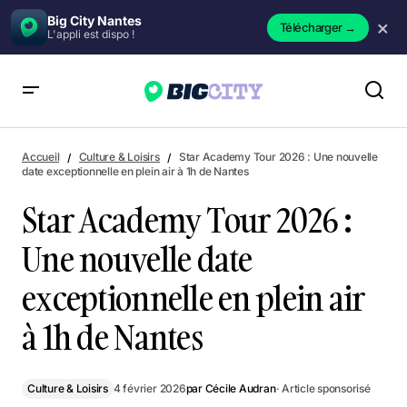
Big City Nantes
×
Télécharger
→
L'appli est dispo !
Star Academy Tour 2026 : Une nouvelle date exceptionnelle
en plein air à 1h de Nantes
Accueil
Culture & Loisirs
Star Academy Tour 2026 : Une nouvelle
date exceptionnelle en plein air à 1h de Nantes
Star Academy Tour 2026 :
Une nouvelle date
exceptionnelle en plein air
à 1h de Nantes
Culture & Loisirs
4 février 2026
par
Cécile Audran
· Article sponsorisé