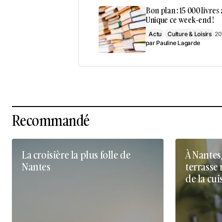
Bon plan : 15 000 livres 
Unique ce week-end !
Actu
Culture & Loisirs
20
par
Pauline Lagarde
Recommandé
La croisière la plus folle de
À Nantes
Nantes
terrasse 
de la cui