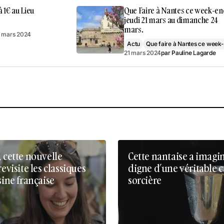
à 1€ au Lieu
Que Faire à Nantes ce week-en
jeudi 21 mars au dimanche 24
mars.
 mars 2024
Actu
Que faire à Nantes ce week
21 mars 2024
par
Pauline Lagarde
, cette nouvelle
Cette nantaise a imagi
revisite les classiques
digne d’une véritable 
sine française
sorcière