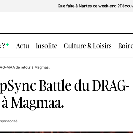
Que faire à Nantes ce week-end ?
Découv
 ?
Actu
Insolite
Culture & Loisirs
Boir
royable LipSync Battle du DRAG-MAA de 
 DRAG-MAA de retour à Magmaa.
aa.
ipSync Battle du DRAG-
 à Magmaa.
e sponsorisé