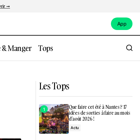
rir ➞
App
App
e & Manger
Tops
retour à
Que Faire à Nantes ce week-end du jeudi
21 mars au dimanche 24 mars.
Les Tops
Que faire cet été à Nantes ? 17
idées de sorties à faire au mois
d’août 2026 !
Actu