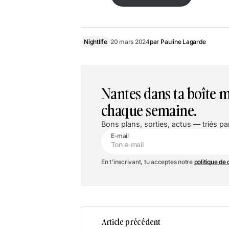
Lien vers l’event
Nightlife
20 mars 2024
par
Pauline Lagarde
Nantes dans ta boîte m
chaque semaine.
Bons plans, sorties, actus — triés par
E-mail
En t'inscrivant, tu acceptes notre
politique de 
Article précédent