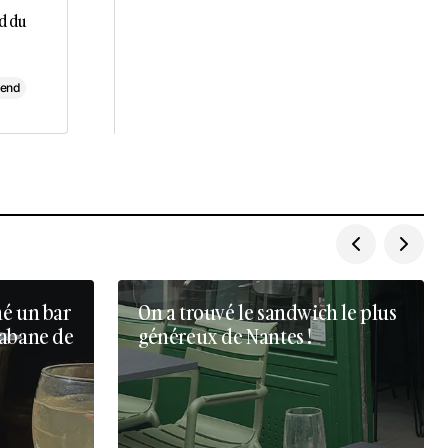
d du
-end
né un bar
On a trouvé le sandwich le plus
cabane de
généreux de Nantes !