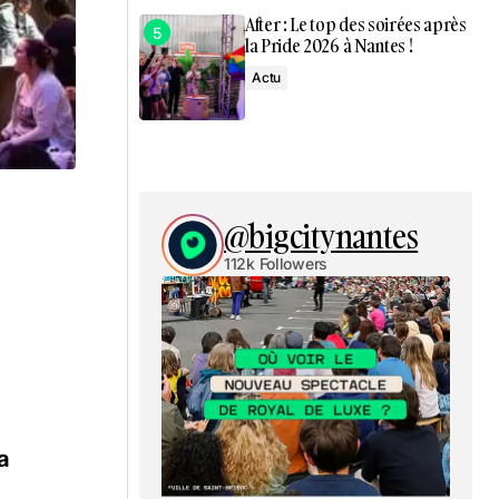
After : Le top des soirées après
la Pride 2026 à Nantes !
Actu
@bigcitynantes
112k Followers
la