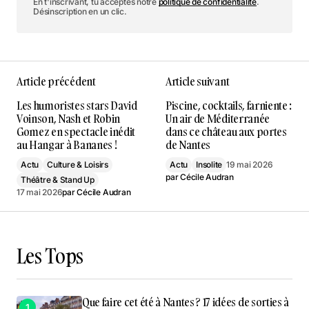
En t'inscrivant, tu acceptes notre
politique de confidentialité
.
Désinscription en un clic.
Article précédent
Article suivant
Les humoristes stars David
Piscine, cocktails, farniente :
Voinson, Nash et Robin
Un air de Méditerranée
Gomez en spectacle inédit
dans ce château aux portes
au Hangar à Bananes !
de Nantes
Actu
Culture & Loisirs
Actu
Insolite
19 mai 2026
par
Cécile Audran
Théâtre & Stand Up
17 mai 2026
par
Cécile Audran
Les Tops
Que faire cet été à Nantes ? 17 idées de sorties à