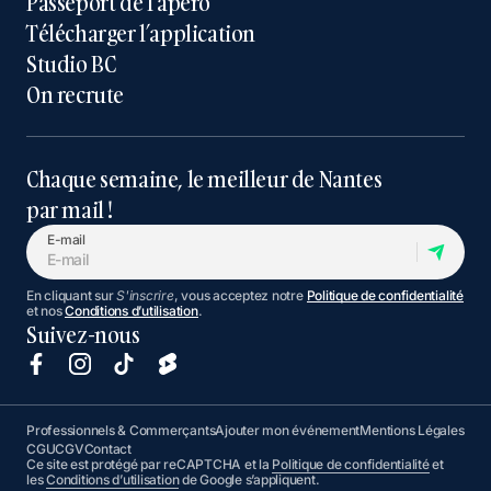
Passeport de l’apéro
Télécharger l’application
Studio BC
On recrute
Chaque semaine, le meilleur de Nantes
par mail !
E-mail
En cliquant sur
S'inscrire
, vous acceptez notre
Politique de confidentialité
et nos
Conditions d’utilisation
.
Suivez-nous
Professionnels & Commerçants
Ajouter mon événement
Mentions Légales
CGU
CGV
Contact
Ce site est protégé par reCAPTCHA et la
Politique de confidentialité
et
les
Conditions d’utilisation
de Google s’appliquent.