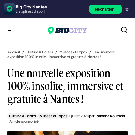
Big City Nantes
×
Télécharger
→
L'appli est dispo !
Une nouvelle exposition 100% insolite, immersive et gratuite à
Nantes !
Accueil
Culture & Loisirs
Musées et Expos
Une nouvelle
exposition 100% insolite, immersive et gratuite à Nantes !
Une nouvelle exposition
100% insolite, immersive et
gratuite à Nantes !
Culture & Loisirs
Musées et Expos
1 juillet 2026
par
Romane Rousseau
· Article sponsorisé