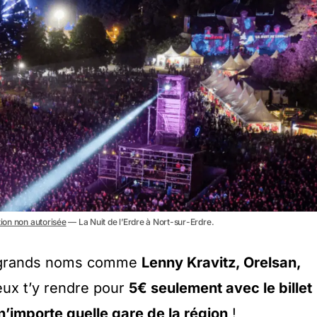
tion non autorisée
— La Nuit de l’Erdre à Nort-sur-Erdre.
de grands noms comme
Lenny Kravitz, Orelsan,
eux t’y rendre pour
5€ seulement avec le billet
n’importe quelle gare de la région
!