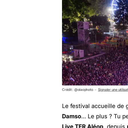
Crédit : @olaophoto －
Signaler une utilisa
Le festival accueille 
Damso
… Le plus ? Tu p
Live TER Aléop
, depuis