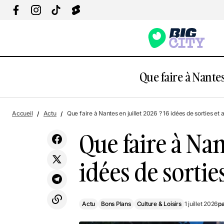
Que faire à Nantes
Actu
Bons Plans
Que faire à Nantes ce week-end du 2 au
Accueil
Actu
Que faire à Nantes en juillet 2026 ? 16 idées de sorties et a
5 juillet 2026 ?
Culture & Loisirs
Que faire à Nant
idées de sorties
Actu
Bons Plans
Culture & Loisirs
1 juillet 2026
p