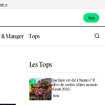
rir ➞
App
App
e & Manger
Tops
 idées de
Une nouvelle exposition 100% insolite,
immersive et gratuite à Nantes !
Les Tops
Que faire cet été à Nantes ? 17
idées de sorties à faire au mois
d’août 2026 !
Actu