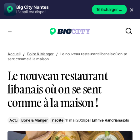
Big City Nantes
×
Télécharger
→
L'appli est dispo !
Le nouveau restaurant libanais où on se sent comme à la
maison !
Accueil
Boire & Manger
Le nouveau restaurant libanais où on se
sent comme à la maison !
Le nouveau restaurant
libanais où on se sent
comme à la maison !
Actu
Boire & Manger
Insolite
11 mai 2026
par
Emmie Randrianasolo