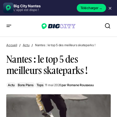
Big City Nantes
×
Télécharger
→
L'appli est dispo !
Nantes : le top 5 des meilleurs skateparks !
Accueil
Actu
Nantes : le top 5 des meilleurs skateparks !
Nantes : le top 5 des
meilleurs skateparks !
Actu
Bons Plans
Tops
11 mai 2026
par
Romane Rousseau