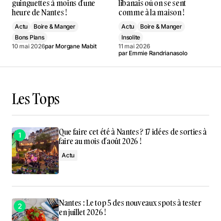
guinguettes à moins d’une
libanais où on se sent
heure de Nantes !
comme à la maison !
Actu
Boire & Manger
Actu
Boire & Manger
Bons Plans
Insolite
10 mai 2026
par
Morgane Mabit
11 mai 2026
par
Emmie Randrianasolo
Les Tops
Que faire cet été à Nantes ? 17 idées de sorties à
faire au mois d’août 2026 !
Actu
Nantes : Le top 5 des nouveaux spots à tester
en juillet 2026 !