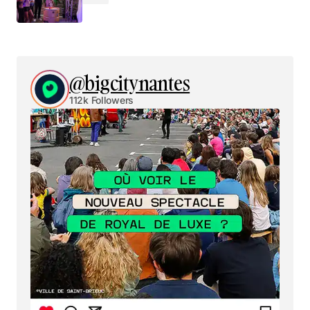
@bigcitynantes
112k Followers