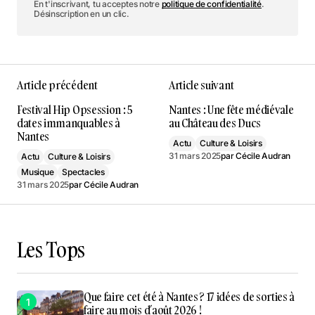
En t'inscrivant, tu acceptes notre
politique de confidentialité
.
Désinscription en un clic.
Article précédent
Article suivant
Festival Hip Opsession : 5
Nantes : Une fête médiévale
dates immanquables à
au Château des Ducs
Nantes
Actu
Culture & Loisirs
31 mars 2025
par
Cécile Audran
Actu
Culture & Loisirs
Musique
Spectacles
31 mars 2025
par
Cécile Audran
Les Tops
Que faire cet été à Nantes ? 17 idées de sorties à
faire au mois d’août 2026 !