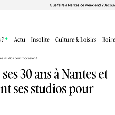
Que faire à Nantes ce week-end ?
Découv
 ?
Actu
Insolite
Culture & Loisirs
Boir
adio fête ses 30 ans à Nantes et ouvre ca
s studios pour l’occasion !
pour l’occasion !
e ses 30 ans à Nantes et
t ses studios pour