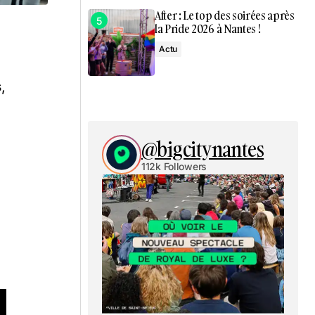
After : Le top des soirées après
la Pride 2026 à Nantes !
Actu
s
,
@bigcitynantes
112k Followers