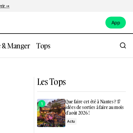
rir ➞
App
App
e & Manger
Tops
rrément ses
Julien Doré débarque à côté de Nantes
pour un show XXL en bord de mer !
Les Tops
Que faire cet été à Nantes ? 17
idées de sorties à faire au mois
d’août 2026 !
Actu