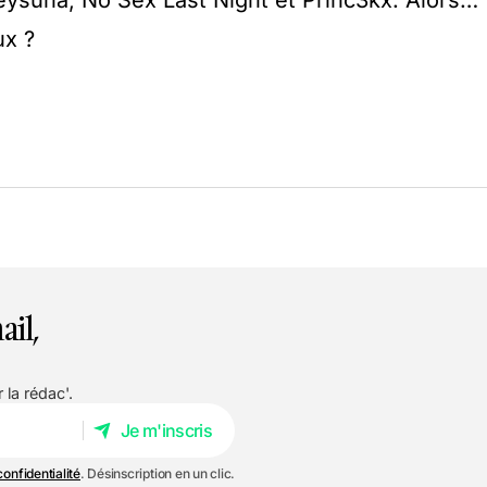
ysuna, No Sex Last Night et Princ3kx. Alors…
ux ?
ail,
 la rédac'.
Je m'inscris
Je m'inscris
confidentialité
. Désinscription en un clic.