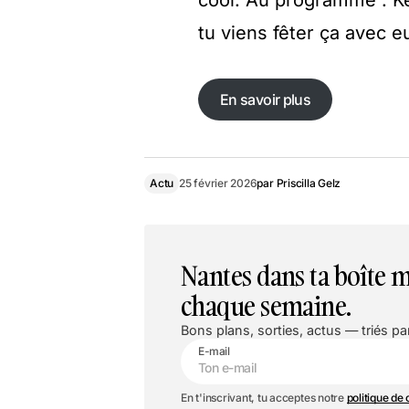
cool. Au programme : Ke
tu viens fêter ça avec e
En savoir plus
Actu
25 février 2026
par
Priscilla Gelz
Nantes dans ta boîte m
chaque semaine.
Bons plans, sorties, actus — triés par
E-mail
En t'inscrivant, tu acceptes notre
politique de 