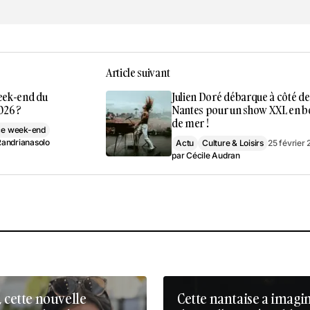
Article suivant
week-end du
Julien Doré débarque à côté de
026 ?
Nantes pour un show XXL en b
de mer !
 ce week-end
andrianasolo
Actu
Culture & Loisirs
25 février
par
Cécile Audran
, cette nouvelle
Cette nantaise a imagi