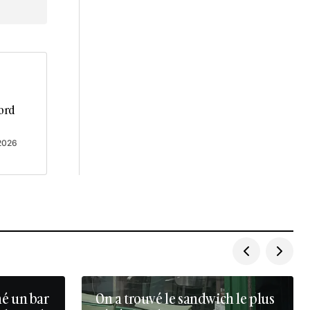
ord
 2026
né un bar
On a trouvé le sandwich le plus