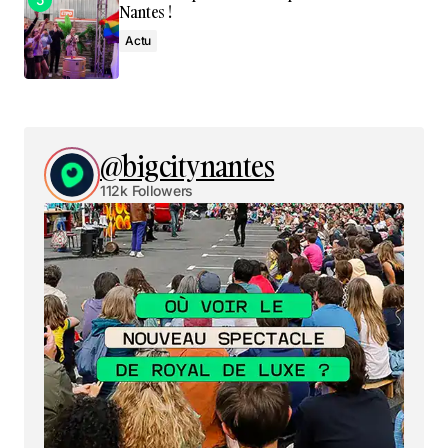
Nantes !
Actu
@bigcitynantes
112k Followers