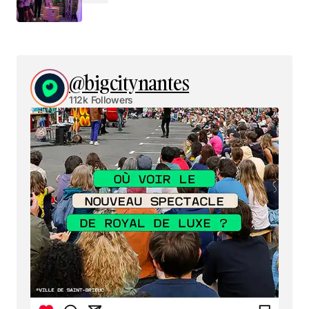
@bigcitynantes
112k Followers