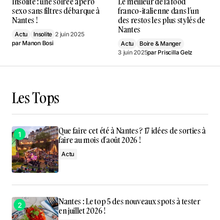
Insolite : une soirée apéro
Le meilleur de la food
sexo sans filtres débarque à
franco-italienne dans l’un
Nantes !
des restos les plus stylés de
Nantes
Actu
Insolite
2 juin 2025
par
Manon Bosi
Actu
Boire & Manger
3 juin 2025
par
Priscilla Gelz
Les Tops
Que faire cet été à Nantes ? 17 idées de sorties à
faire au mois d’août 2026 !
Actu
Nantes : Le top 5 des nouveaux spots à tester
en juillet 2026 !