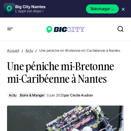
Big City Nantes
×
Télécharger
→
L'appli est dispo !
Une péniche mi-Bretonne mi-Caribéenne à Nantes
Accueil
Actu
Une péniche mi-Bretonne mi-Caribéenne à Nantes
Une péniche mi-Bretonne
mi-Caribéenne à Nantes
Actu
Boire & Manger
3 juin 2025
par
Cécile Audran