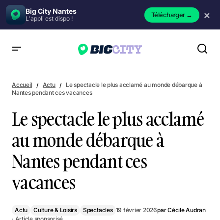
Big City Nantes
×
Télécharger
→
L'appli est dispo !
Le spectacle le plus acclamé au monde débarque à Nantes
pendant ces vacances
Accueil
Actu
Le spectacle le plus acclamé au monde débarque à
Nantes pendant ces vacances
Le spectacle le plus acclamé
au monde débarque à
Nantes pendant ces
vacances
Actu
Culture & Loisirs
Spectacles
19 février 2026
par
Cécile Audran
· Article sponsorisé