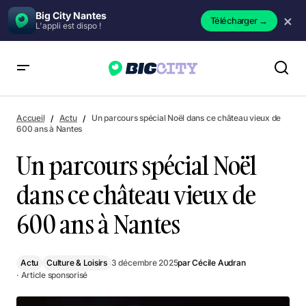
Big City Nantes
×
Télécharger
→
L'appli est dispo !
Un parcours spécial Noël dans ce château vieux de 600 ans à
Nantes
Accueil
Actu
Un parcours spécial Noël dans ce château vieux de
600 ans à Nantes
Un parcours spécial Noël
dans ce château vieux de
600 ans à Nantes
Actu
Culture & Loisirs
3 décembre 2025
par
Cécile Audran
· Article sponsorisé