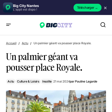
Big City Nantes
×
Télécharger
→
L'appli est dispo !
Un palmier géant va pousser place Royale.
Accueil
Actu
Un palmier géant va pousser place Royale.
Un palmier géant va
pousser place Royale.
Actu
Culture & Loisirs
Insolite
21 mai 2024
par
Pauline Lagarde