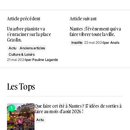
Article précédent
Article suivant
Un arbre pianiste va
Nantes : l’évènement qui va
s’enraciner sur la place
faire vibrer toute la ville.
Graslin.
Insolite
22 mai 2024
par
Anaïs
Actu
Anciens articles
Culture & Loisirs
21 mai 2024
par
Pauline Lagarde
Les Tops
Que faire cet été à Nantes ? 17 idées de sorties à
faire au mois d’août 2026 !
Actu