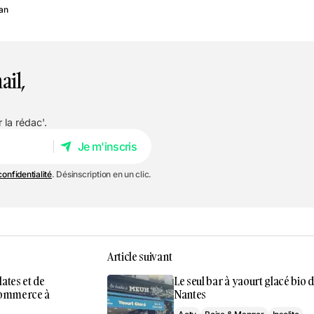
ran
ail,
 la rédac'.
Je m'inscris
Je m'inscris
confidentialité
. Désinscription en un clic.
Article suivant
lates et de
Le seul bar à yaourt glacé bio 
 Commerce à
Nantes