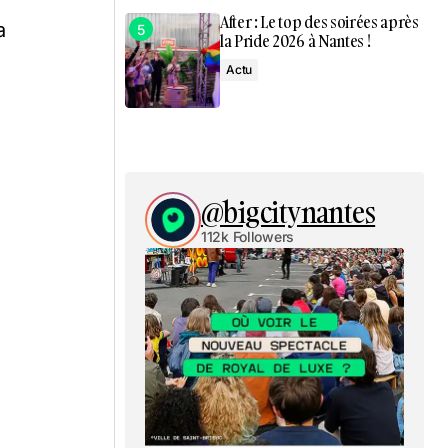
After : Le top des soirées après
a
la Pride 2026 à Nantes !
Actu
@bigcitynantes
112k Followers