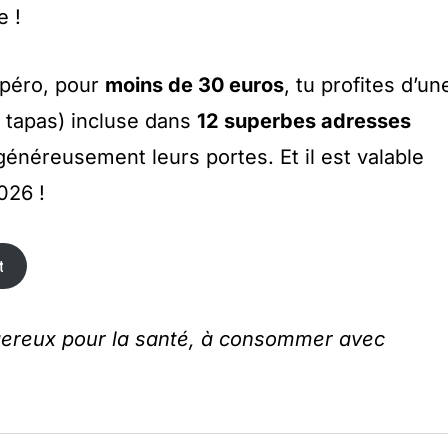
e !
Apéro, pour
moins de 30 euros
, tu profites d’un
 tapas) incluse dans
12 superbes adresses
généreusement leurs portes. Et il est valable
026 !
t
t
ngereux pour la santé, à consommer avec