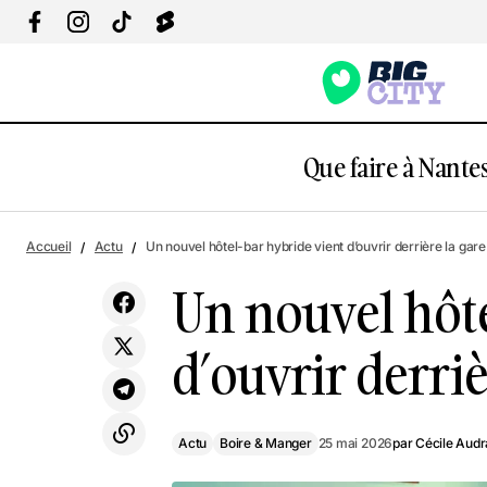
Que faire à Nantes
U
Actu
Des cours gratuits de pilates et de fitness
Accueil
Actu
Un nouvel hôtel-bar hybride vient d’ouvrir derrière la gar
la
sur la place du Commerce à Nantes !
Boire & Manger
Un nouvel hôte
d’ouvrir derriè
Actu
Boire & Manger
25 mai 2026
par
Cécile Aud