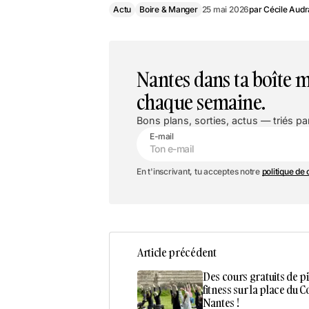
Actu
Boire & Manger
25 mai 2026
par
Cécile Aud
Nantes dans ta boîte m
chaque semaine.
Bons plans, sorties, actus — triés par
E-mail
En t'inscrivant, tu acceptes notre
politique de 
Article précédent
Des cours gratuits de pi
fitness sur la place du
Nantes !