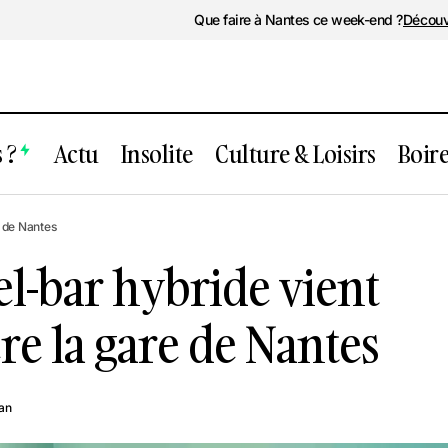
Que faire à Nantes ce week-end ?
Découv
 ?
Actu
Insolite
Culture & Loisirs
Boir
n nouvel hôtel-bar hybride vient d’ouvri
e de Nantes
 gare de Nantes
l-bar hybride vient
re la gare de Nantes
ran