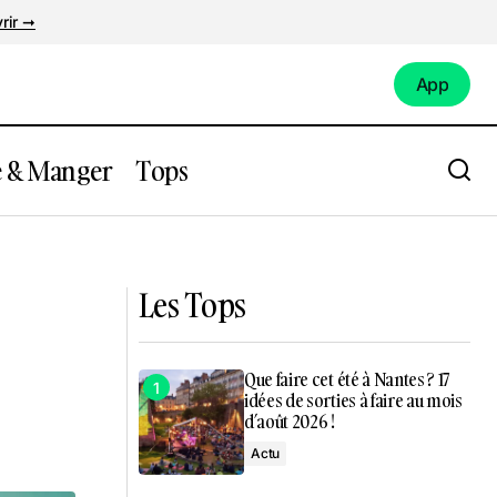
rir ➞
App
App
e & Manger
Tops
r derrière
Le seul bar à yaourt glacé bio de Nantes
Les Tops
Que faire cet été à Nantes ? 17
idées de sorties à faire au mois
d’août 2026 !
Actu