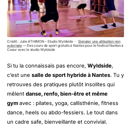
Crédit : Julie ATHIMON – Studio Wyldside －
Signaler une utilisation non
autorisée
— Des cours de sport gratuits à Nantes pour le festival Nantes à
Coeur avec le studio Wyldside
Si tu la connaissais pas encore,
Wyldside
,
c’est une
salle de sport hybride à Nantes
. Tu y
retrouves des pratiques plutôt insolites qui
mêlent
danse, renfo, bien-être et même
gym
avec : pilates, yoga, callisthénie, fitness
dance, heels ou abdo-fessiers. Le tout dans
un cadre safe, bienveillante et convivial.