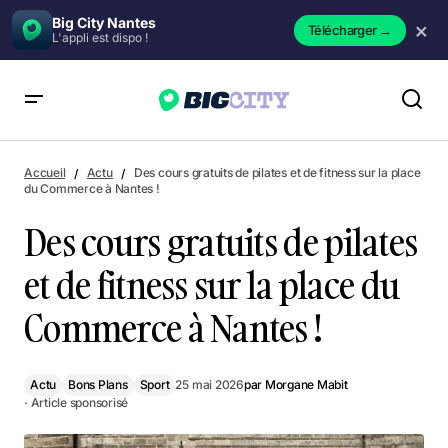
Big City Nantes
×
Télécharger
→
L'appli est dispo !
Des cours gratuits de pilates et de fitness sur la place du
Commerce à Nantes !
Accueil
Actu
Des cours gratuits de pilates et de fitness sur la place
du Commerce à Nantes !
Des cours gratuits de pilates
et de fitness sur la place du
Commerce à Nantes !
Actu
Bons Plans
Sport
25 mai 2026
par
Morgane Mabit
· Article sponsorisé