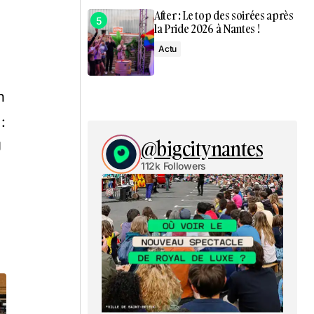
After : Le top des soirées après
la Pride 2026 à Nantes !
Actu
n
:
@bigcitynantes
J
112k Followers