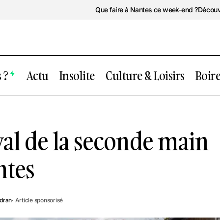
Que faire à Nantes ce week-end ?
Découv
 ?
Actu
Insolite
Culture & Loisirs
Boir
Un grand festival de la seconde main d
Nantes
val de la seconde main
ntes
udran
· Article sponsorisé