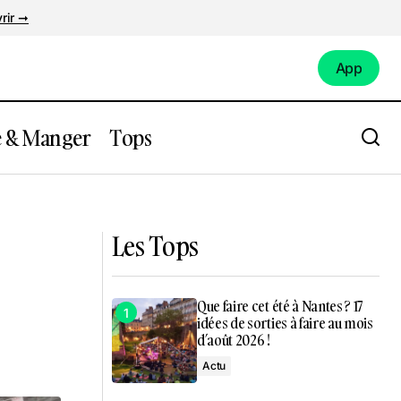
rir ➞
App
App
e & Manger
Tops
ébarque à
Souk & Saveurs : Le festival qui
t’embarque au Maghreb en plein cœur de
Nantes
Les Tops
Que faire cet été à Nantes ? 17
idées de sorties à faire au mois
d’août 2026 !
Actu