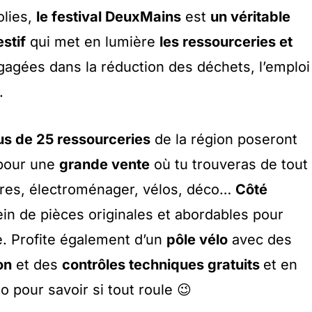
olies,
le festival DeuxMains
est
un véritable
stif
qui met en lumière
les ressourceries et
agées dans la réduction des déchets, l’emploi
.
lus de 25 ressourceries
de la région poseront
 pour une
grande vente
où tu trouveras de tout 
ivres, électroménager, vélos, déco…
Côté
ein de pièces originales et abordables pour
. Profite également d’un
pôle vélo
avec des
on
et des
contrôles techniques gratuits
et en
 pour savoir si tout roule 😉