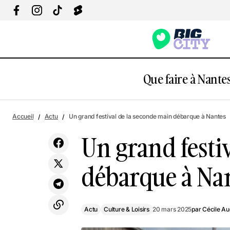
Que faire à Nantes
Actu
Foire de Nantes 2025 : Plus de 350
Accueil
Actu
Un grand festival de la seconde main débarque à Nantes
exposants t'attendent !
Culture & Loisirs
Un grand festi
débarque à Na
Actu
Culture & Loisirs
20 mars 2025
par
Cécile A