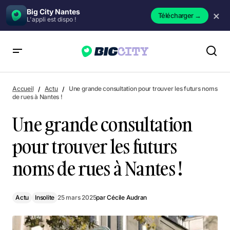
Big City Nantes
×
Télécharger
→
L'appli est dispo !
Une grande consultation pour trouver les futurs noms de
rues à Nantes !
Accueil
Actu
Une grande consultation pour trouver les futurs noms
de rues à Nantes !
Une grande consultation
pour trouver les futurs
noms de rues à Nantes !
Actu
Insolite
25 mars 2025
par
Cécile Audran