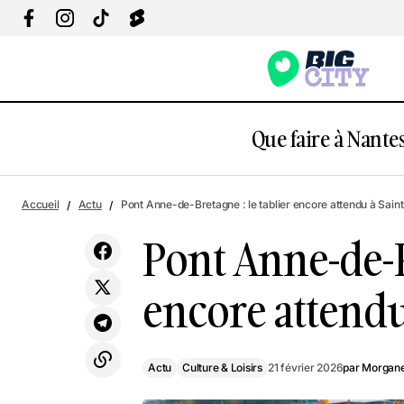
Que faire à Nantes
P
Actu
Retour en 2016 : ces moments qui ont
Accueil
Actu
Pont Anne-de-Bretagne : le tablier encore attendu à Sain
S
marqué Nantes
Culture & Loisirs
Pont Anne-de-Br
encore attendu
Actu
Culture & Loisirs
21 février 2026
par
Morgane