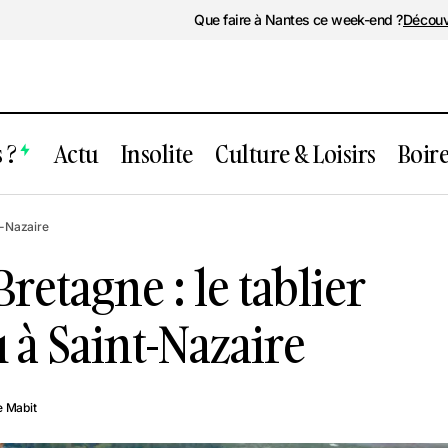
Que faire à Nantes ce week-end ?
Découv
 ?
Actu
Insolite
Culture & Loisirs
Boir
ont Anne-de-Bretagne : le tablier encore
t-Nazaire
aint-Nazaire
etagne : le tablier
 à Saint-Nazaire
 Mabit