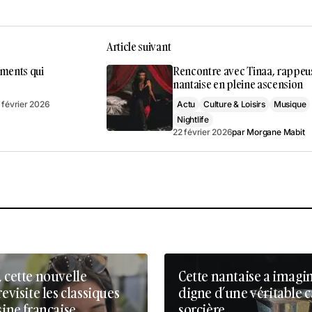
Article suivant
oments qui
Rencontre avec Tinaa, rappeu
nantaise en pleine ascension
 février 2026
Actu
Culture & Loisirs
Musique
Nightlife
22 février 2026
par
Morgane Mabit
, cette nouvelle
Cette nantaise a imagi
revisite les classiques
digne d’une véritable 
sine française
sorcière