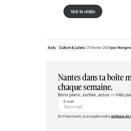
Voir la vidéo
Voir la vidéo
Actu
Culture & Loisirs
21 février 2026
par
Morgane
Nantes dans ta boîte m
chaque semaine.
Bons plans, sorties, actus — triés par
E-mail
En t'inscrivant, tu acceptes notre
politique de 