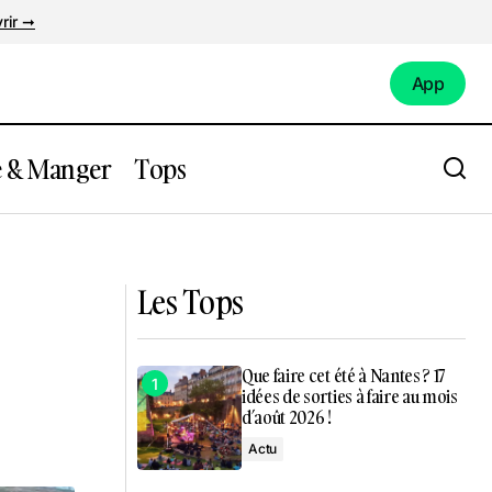
rir ➞
App
App
e & Manger
Tops
 attendu à
Rencontre avec Tinaa, rappeuse
nantaise en pleine ascension
Les Tops
Que faire cet été à Nantes ? 17
idées de sorties à faire au mois
d’août 2026 !
Actu