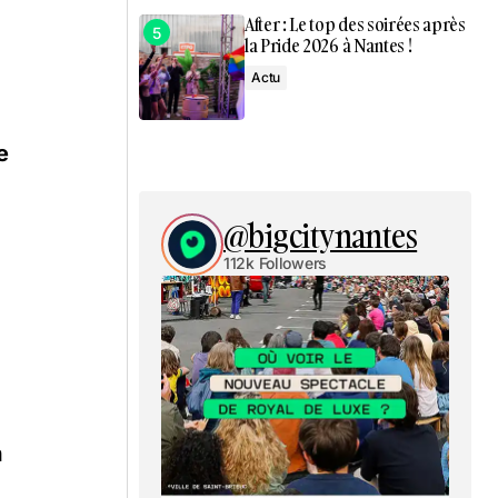
After : Le top des soirées après
la Pride 2026 à Nantes !
Actu
e
@bigcitynantes
112k Followers
n