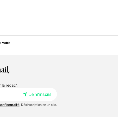
 Mabit
ail,
 la rédac'.
Je m'inscris
Je m'inscris
confidentialité
. Désinscription en un clic.