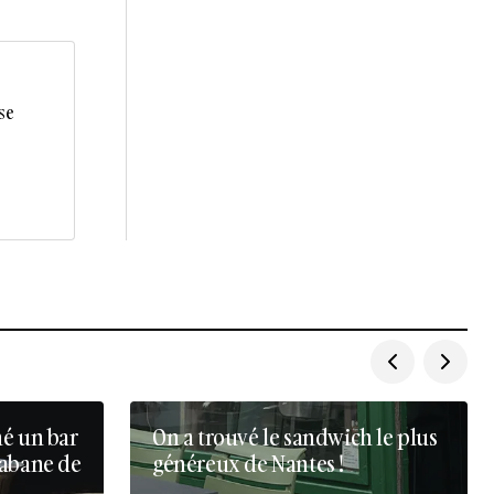
se
né un bar
On a trouvé le sandwich le plus
cabane de
généreux de Nantes !