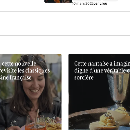
10 mars 2025
par
Lilou
, cette nouvelle
Cette nantaise a imagi
revisite les classiques
digne d’une véritable 
sine française
sorcière