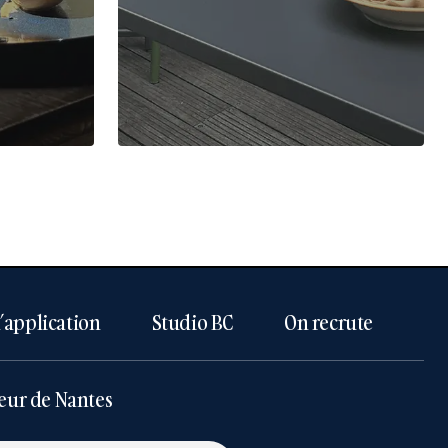
l’application
Studio BC
On recrute
eur de Nantes