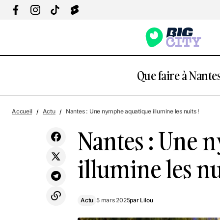
Que faire à Nantes
Nan
Que faire à Nantes ce week-end du 6 au
Actu
Accueil
Actu
Nantes : Une nymphe aquatique illumine les nuits !
9 mars 2025 ?
Nantes : Une 
illumine les nui
Actu
5 mars 2025
par
Lilou