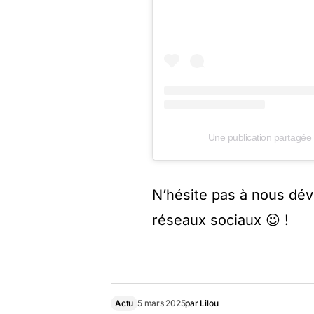
Une publication partagée 
N’hésite pas à nous dév
réseaux sociaux 😉 !
Actu
5 mars 2025
par
Lilou