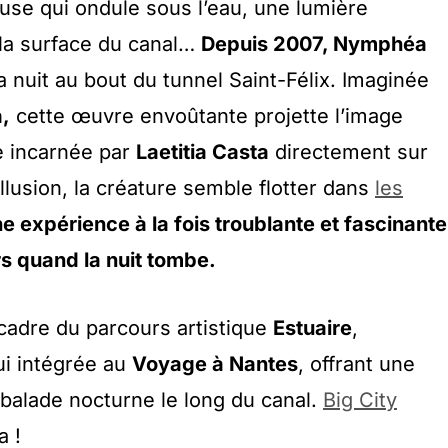
use qui ondule sous l’eau, une lumière
 la surface du canal…
Depuis 2007, Nymphéa
la nuit au bout du tunnel Saint-Félix. Imaginée
,
cette œuvre envoûtante projette l’image
 incarnée par
Laetitia Casta
directement sur
illusion, la créature semble flotter dans
les
e expérience à la fois troublante et fascinante
rs quand la nuit tombe.
cadre du parcours artistique
Estuaire
,
ui intégrée au
Voyage à Nantes
, offrant une
 balade nocturne le long du canal.
Big City
a !