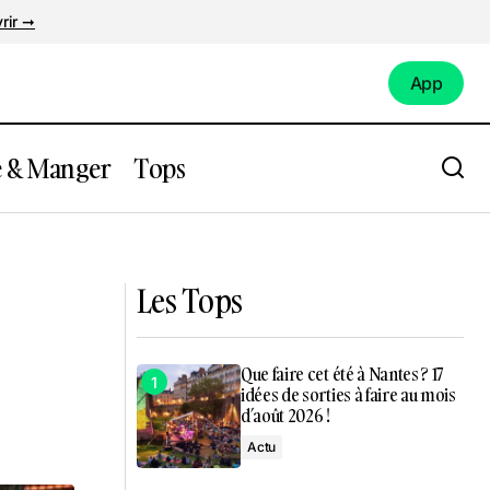
rir ➞
App
App
e & Manger
Tops
nuits !
Nouveauté : Une Taproom débarque sur
l'Île de Nantes !
Les Tops
Que faire cet été à Nantes ? 17
idées de sorties à faire au mois
d’août 2026 !
Actu