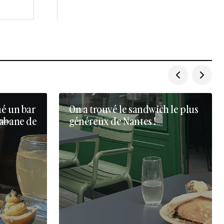
né un bar
On a trouvé le sandwich le plus
cabane de
généreux de Nantes !