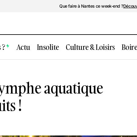
Que faire à Nantes ce week-end ?
Découv
 ?
Actu
Insolite
Culture & Loisirs
Boir
tes : Une nymphe aquatique illumine les 
nymphe aquatique
ts !