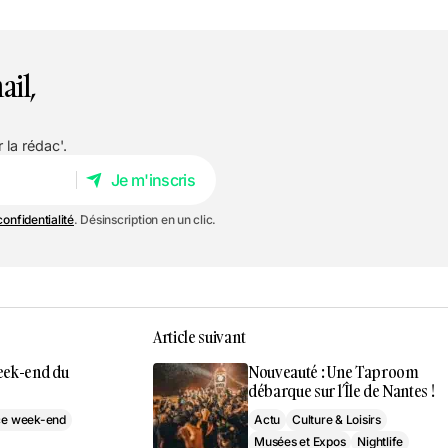
ail,
 la rédac'.
Je m'inscris
Je m'inscris
confidentialité
. Désinscription en un clic.
Article suivant
week-end du
Nouveauté : Une Taproom
débarque sur l’Île de Nantes !
 ce week-end
Actu
Culture & Loisirs
Musées et Expos
Nightlife