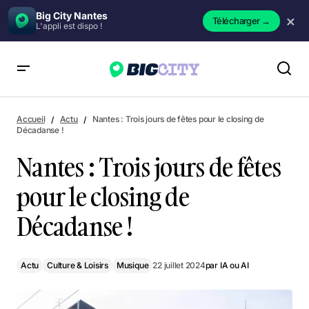
Big City Nantes
×
Télécharger
→
L'appli est dispo !
Nantes : Trois jours de fêtes pour le closing de Décadanse !
Accueil
Actu
Nantes : Trois jours de fêtes pour le closing de
Décadanse !
Nantes : Trois jours de fêtes
pour le closing de
Décadanse !
Actu
Culture & Loisirs
Musique
22 juillet 2024
par
IA ou AI