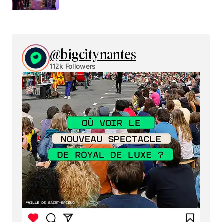
@bigcitynantes
112k Followers