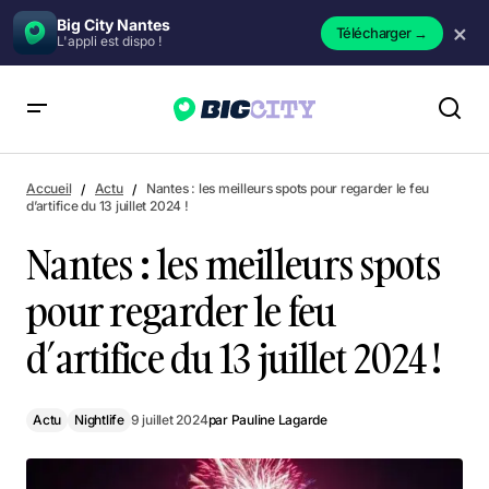
Big City Nantes
×
Télécharger
→
L'appli est dispo !
Nantes : les meilleurs spots pour regarder le feu d’artifice du
13 juillet 2024 !
Accueil
Actu
Nantes : les meilleurs spots pour regarder le feu
d’artifice du 13 juillet 2024 !
Nantes : les meilleurs spots
pour regarder le feu
d’artifice du 13 juillet 2024 !
Actu
Nightlife
9 juillet 2024
par
Pauline Lagarde