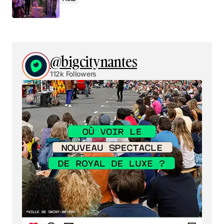
@bigcitynantes
112k Followers