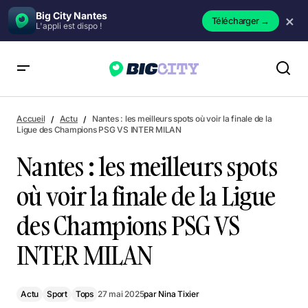
Big City Nantes
×
Télécharger
→
L'appli est dispo !
Nantes : les meilleurs spots où voir la finale de la Ligue des
Champions PSG VS INTER MILAN
Accueil
Actu
Nantes : les meilleurs spots où voir la finale de la
Ligue des Champions PSG VS INTER MILAN
Nantes : les meilleurs spots
où voir la finale de la Ligue
des Champions PSG VS
INTER MILAN
Actu
Sport
Tops
27 mai 2025
par
Nina Tixier