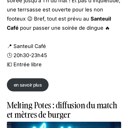
soirée jusqu’à 1 h du mat ! Et pas d’inquiétude,
une terrsasse est ouverte pour les non
footeux 😉 Bref, tout est prévu au
Santeuil
Café
pour passer une soirée de dingue 🔥
📍 Santeuil Café
🕓 20h30-23h45
💶 Entrée libre
en savoir plus
en savoir plus
Melting Potes : diffusion du match
et mètres de burger