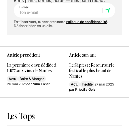
Bons plans, sorties, actus — triés par la rédac'.
E-mail
En t'inscrivant, tu acceptes notre
politique de confidentialité
.
Désinscription en un clic.
Article précédent
Article suivant
La première cave dédiée à
Le Slipfest : Retour sur le
100% aux vins de Nantes
festival le plus beauf de
Nantes
Actu
Boire & Manger
26 mai 2025
par
Nina Tixier
Actu
Insolite
27 mai 2025
par
Priscilla Gelz
Les Tops