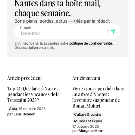
Nantes dans ta boîte mail,
chaque semaine.
Bons plans, sorties, actus — triés par la rédac'.
E-mail
En t'inscrivant, tu acceptes notre
politique de confidentialité
.
Désinscription en un clic.
Article précédent
Article suivant
Top 10 : Que faire à Nantes
Vivre 7 jours perchés dans
pendant les vacances de la
un arbre à Nantes :
Toussaint 2025 ?
l’aventure suspendue de
Ronan Moinet
Actu
16 octobre 2025
par
Léna Bohuon
Culture & Loisirs
Musées et Expos
17 octobre 2025
par
Morgane Mabit