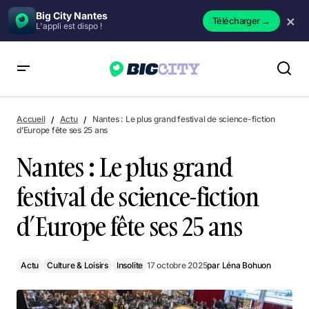
Big City Nantes
×
Télécharger
→
L'appli est dispo !
Nantes : Le plus grand festival de science-fiction d’Europe
fête ses 25 ans
Accueil
Actu
Nantes : Le plus grand festival de science-fiction
d’Europe fête ses 25 ans
Nantes : Le plus grand
festival de science-fiction
d’Europe fête ses 25 ans
Actu
Culture & Loisirs
Insolite
17 octobre 2025
par
Léna Bohuon