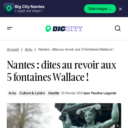
Big City Nantes
×
Télécharger
→
L'appli est dispo !
Nantes : dites au revoir aux 5 fontaines Wallace !
Accueil
Actu
Nantes : dites au revoir aux 5 fontaines Wallace !
Nantes : dites au revoir aux
5 fontaines Wallace !
Actu
Culture & Loisirs
Insolite
13 février 2024
par
Pauline Lagarde