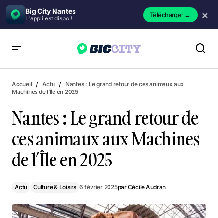
Big City Nantes
×
Télécharger
→
L'appli est dispo !
Nantes : Le grand retour de ces animaux aux Machines de
l’Île en 2025
Accueil
Actu
Nantes : Le grand retour de ces animaux aux
Machines de l’Île en 2025
Nantes : Le grand retour de
ces animaux aux Machines
de l’Île en 2025
Actu
Culture & Loisirs
6 février 2025
par
Cécile Audran