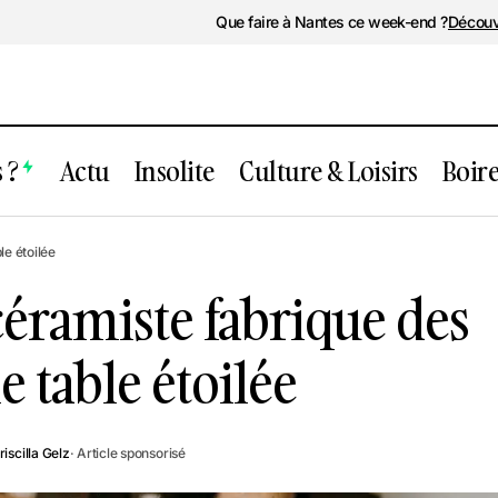
Que faire à Nantes ce week-end ?
Découv
 ?
Actu
Insolite
Culture & Loisirs
Boir
Nantes : Cette céramiste fabrique des pi
le étoilée
une table étoilée
céramiste fabrique des
 table étoilée
riscilla Gelz
· Article sponsorisé