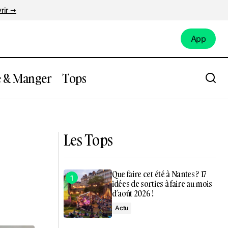
rir ➞
App
App
e & Manger
Tops
èces pour
Marché de Noël de Nantes : où trouver le
verre de vin chaud le moins cher ?
Les Tops
Que faire cet été à Nantes ? 17
idées de sorties à faire au mois
d’août 2026 !
Actu