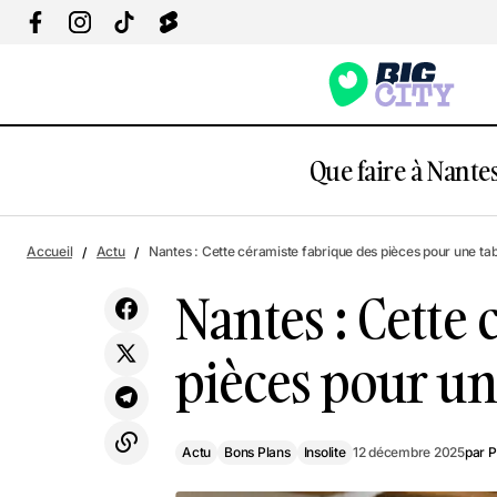
Que faire à Nantes
Actu
Bons Plans
6 marionnettes lumineuses défileront ce
Accueil
Actu
Nantes : Cette céramiste fabrique des pièces pour une tab
week-end à Nantes
Insolite
Nantes : Cette 
pièces pour une
Actu
Bons Plans
Insolite
12 décembre 2025
par
P