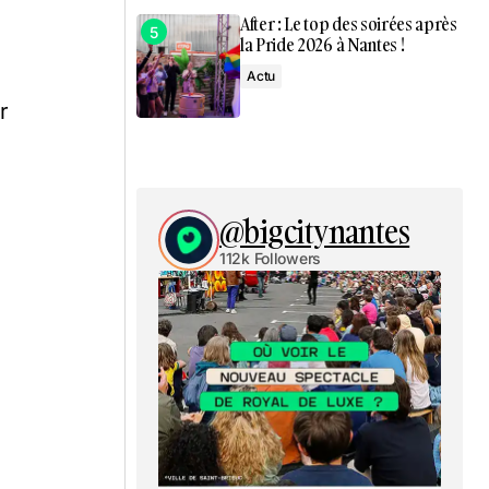
After : Le top des soirées après
la Pride 2026 à Nantes !
Actu
r
@bigcitynantes
112k Followers