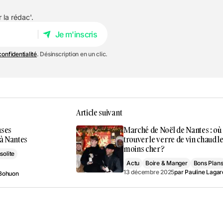
 la rédac'.
Je m'inscris
Je m'inscris
confidentialité
. Désinscription en un clic.
Article suivant
uses
Marché de Noël de Nantes : où
 à Nantes
trouver le verre de vin chaud l
moins cher ?
nsolite
Actu
Boire & Manger
Bons Plan
13 décembre 2025
par
Pauline Lagar
Bohuon