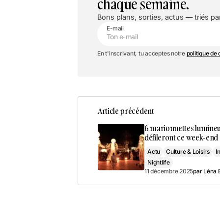
chaque semaine.
Bons plans, sorties, actus — triés par
E-mail
En t'inscrivant, tu acceptes notre
politique de 
Article précédent
6 marionnettes lumine
défileront ce week-end
Actu
Culture & Loisirs
I
Nightlife
11 décembre 2025
par
Léna 