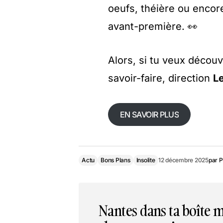
oeufs, théière ou encor
avant-première. 👀
Alors, si tu veux découvr
savoir-faire, direction
L
EN SAVOIR PLUS
EN SAVOIR PLUS
Actu
Bons Plans
Insolite
12 décembre 2025
par
P
Nantes dans ta boîte m