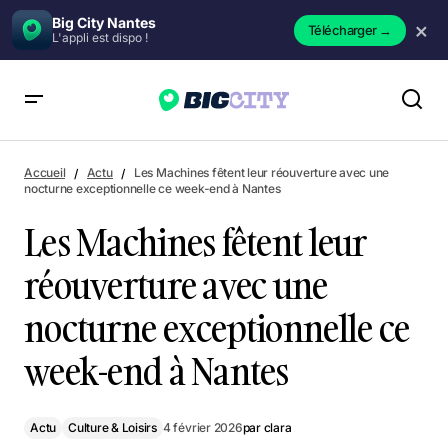
Big City Nantes
×
Télécharger
→
L'appli est dispo !
Les Machines fêtent leur réouverture avec une nocturne
exceptionnelle ce week-end à Nantes
Accueil
Actu
Les Machines fêtent leur réouverture avec une
nocturne exceptionnelle ce week-end à Nantes
Les Machines fêtent leur
réouverture avec une
nocturne exceptionnelle ce
week-end à Nantes
Actu
Culture & Loisirs
4 février 2026
par
clara