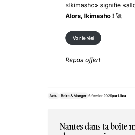
«Ikimasho» signifie «all
Alors, Ikimasho !
🚀
Voir le réel
Voir le réel
Repas offert
Actu
Boire & Manger
6 février 2025
par
Lilou
Nantes dans ta boîte m