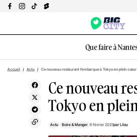
Que faire à Nantes
C
Actu
Top : La sélection 2025 des meilleurs
Accueil
Actu
Ce nouveau restaurant t’embarque à Tokyo en plein cœur
c
cookies à Nantes
Boire & Manger
Ce nouveau re
Tokyo en plein
Actu
Boire & Manger
6 février 2025
par
Lilou