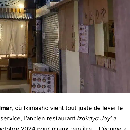
lmar
, où Ikimasho vient tout juste de lever le
service, l’ancien restaurant
Izakaya Joyi
a
octobre 2024 pour mieux renaître… L’équipe a