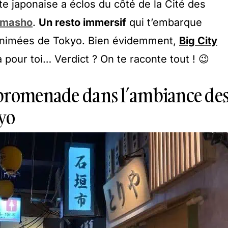
e japonaise a éclos du côté de la Cité des
imasho
.
Un resto immersif
qui t’embarque
s animées de Tokyo. Bien évidemment,
Big City
a pour toi… Verdict ? On te raconte tout ! 😉
 promenade dans l’ambiance de
yo