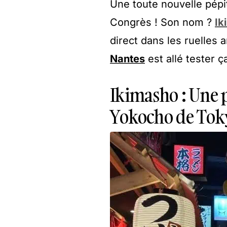
Une toute nouvelle pépit
Congrès ! Son nom ?
Ik
direct dans les ruelle
Nantes
est allé tester ç
Ikimasho : Une
Yokocho de Tok