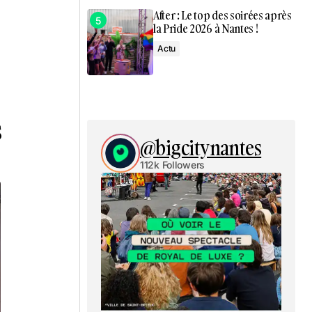
After : Le top des soirées après
la Pride 2026 à Nantes !
Actu
s
@bigcitynantes
112k Followers