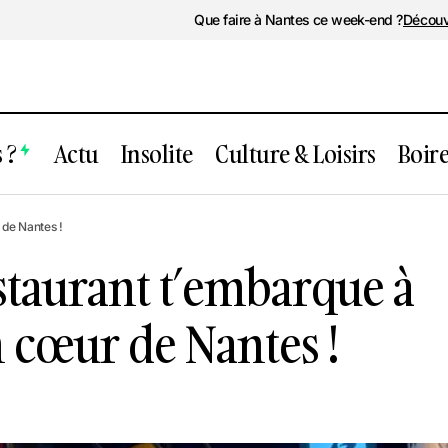
Que faire à Nantes ce week-end ?
Découv
 ?
Actu
Insolite
Culture & Loisirs
Boir
e nouveau restaurant t’embarque à Toky
 de Nantes !
œur de Nantes !
staurant t’embarque à
 cœur de Nantes !