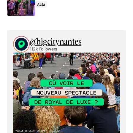
Actu
@bigcitynantes
112k Followers