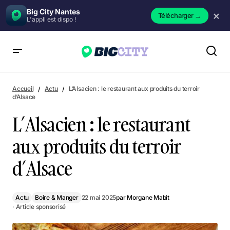
Big City Nantes
×
Télécharger
→
L'appli est dispo !
L’Alsacien : le restaurant aux produits du terroir d’Alsace
Accueil
Actu
L’Alsacien : le restaurant aux produits du terroir
d’Alsace
L’Alsacien : le restaurant
aux produits du terroir
d’Alsace
Actu
Boire & Manger
22 mai 2025
par
Morgane Mabit
· Article sponsorisé