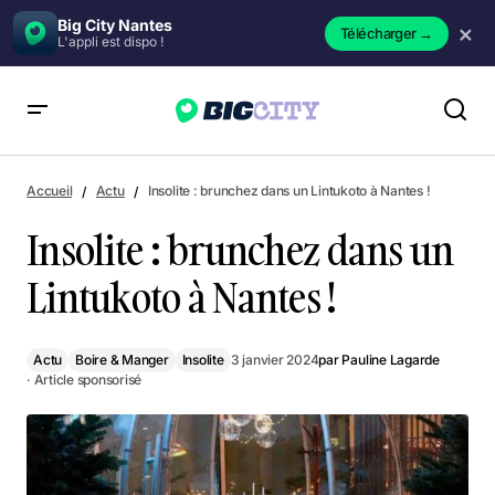
Big City Nantes
×
Télécharger
→
L'appli est dispo !
Insolite : brunchez dans un Lintukoto à Nantes !
Accueil
Actu
Insolite : brunchez dans un Lintukoto à Nantes !
Insolite : brunchez dans un
Lintukoto à Nantes !
Actu
Boire & Manger
Insolite
3 janvier 2024
par
Pauline Lagarde
· Article sponsorisé