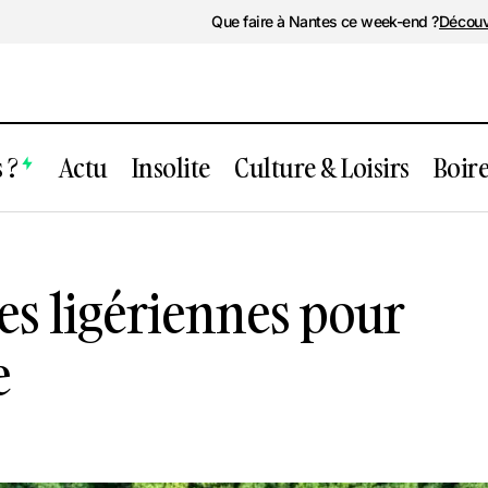
Que faire à Nantes ce week-end ?
Découv
 ?
Actu
Insolite
Culture & Loisirs
Boir
 60 initiatives ligériennes pour aider la 
ves ligériennes pour
e