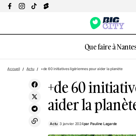
Que faire à Nantes
+de
Insolite : brunchez dans un Lintukoto à
Actu
Accueil
Actu
+de 60 initiatives ligériennes pour aider la planète
Nantes !
+de 60 initiati
aider la planèt
Actu
3 janvier 2024
par
Pauline Lagarde