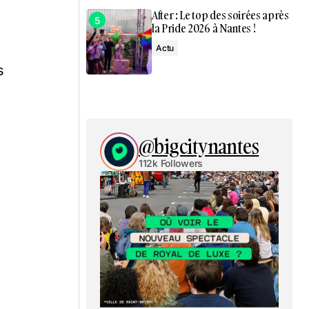
After : Le top des soirées après
la Pride 2026 à Nantes !
Actu
s
@bigcitynantes
112k Followers