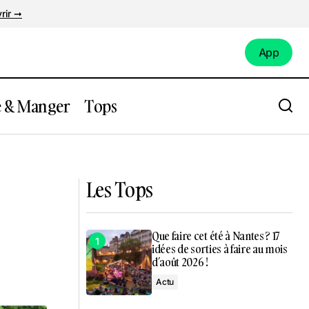
rir ➞
App
App
e & Manger
Tops
planète
Où déposer son sapin de Noël à Nantes ?
Les Tops
Que faire cet été à Nantes ? 17
idées de sorties à faire au mois
d’août 2026 !
Actu