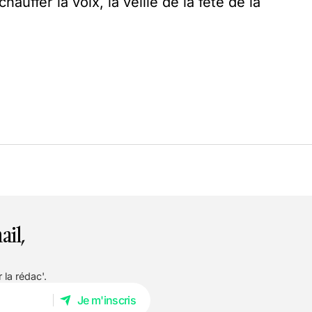
hauffer la voix, la veille de la fête de la
ail,
 la rédac'.
Je m'inscris