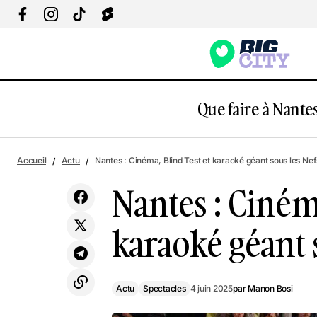
Que faire à Nantes
Na
Actu
5 Street Artistes Nantais à suivre sur les
Accueil
Actu
Nantes : Cinéma, Blind Test et karaoké géant sous les Ne
Ne
réseaux !
Spectacles
Nantes : Cinéma
karaoké géant 
Actu
Spectacles
4 juin 2025
par
Manon Bosi