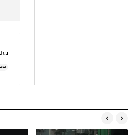
d du
-end