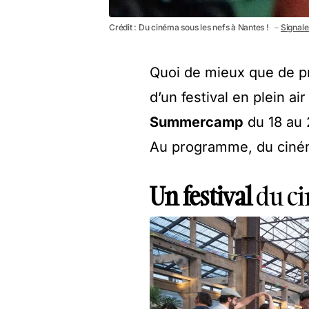
Crédit : Du cinéma sous les nefs à Nantes ! －
Signale
Quoi de mieux que de pr
d’un festival en plein 
Summercamp
du 18 au 
Au programme, du ciné
Un festival
du c