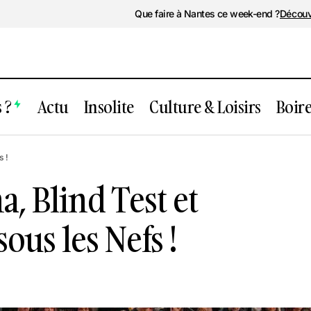
Que faire à Nantes ce week-end ?
Découv
 ?
Actu
Insolite
Culture & Loisirs
Boir
ntes : Cinéma, Blind Test et karaoké géa
fs !
fs !
, Blind Test et
sous les Nefs !