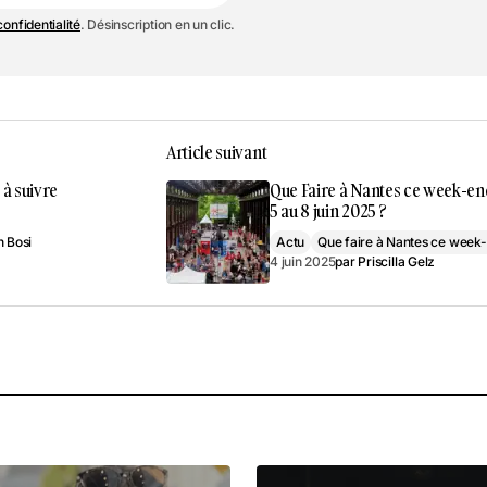
Je m'inscris
confidentialité
. Désinscription en un clic.
Article suivant
 à suivre
Que Faire à Nantes ce week-en
5 au 8 juin 2025 ?
 Bosi
Actu
Que faire à Nantes ce week
4 juin 2025
par
Priscilla Gelz