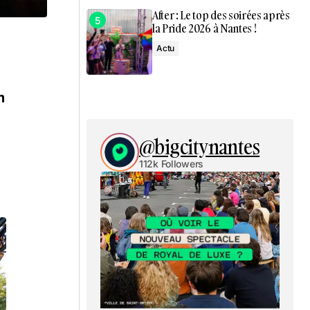
After : Le top des soirées après
la Pride 2026 à Nantes !
Actu
m
@bigcitynantes
112k Followers