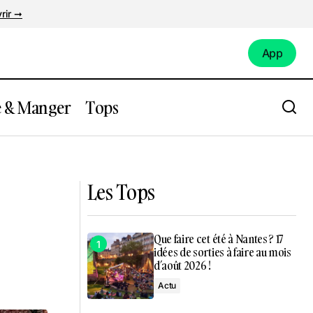
rir ➞
App
App
e & Manger
Tops
nt sous les
Que Faire à Nantes ce week-end du 5 au
8 juin 2025 ?
Les Tops
Que faire cet été à Nantes ? 17
idées de sorties à faire au mois
d’août 2026 !
Actu