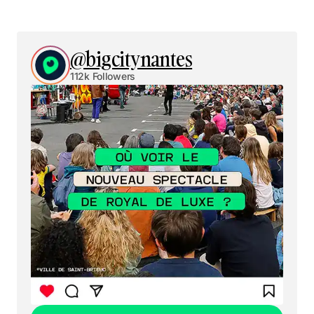
@bigcitynantes
112k Followers