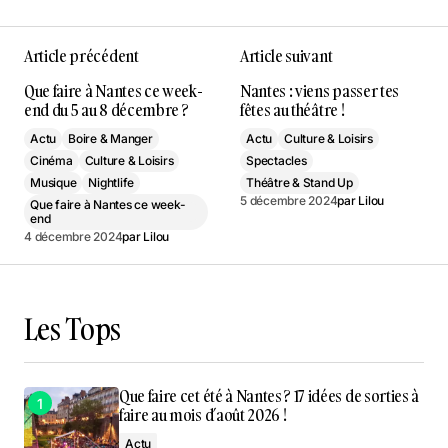
Article précédent
Article suivant
Que faire à Nantes ce week-
Nantes : viens passer tes
end du 5 au 8 décembre ?
fêtes au théâtre !
Actu
Boire & Manger
Actu
Culture & Loisirs
Cinéma
Culture & Loisirs
Spectacles
Musique
Nightlife
Théâtre & Stand Up
5 décembre 2024
par
Lilou
Que faire à Nantes ce week-
end
4 décembre 2024
par
Lilou
Les Tops
Que faire cet été à Nantes ? 17 idées de sorties à
faire au mois d’août 2026 !
Actu