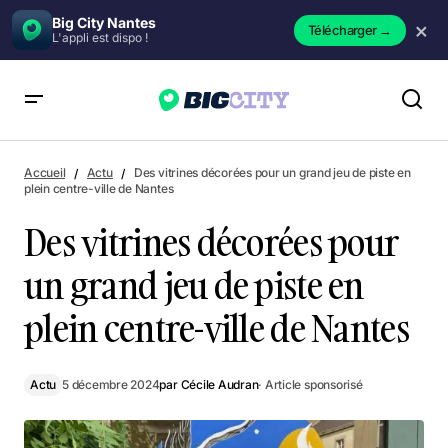
Big City Nantes
×
Télécharger
→
L'appli est dispo !
Des vitrines décorées pour un grand jeu de piste en plein
centre-ville de Nantes
Accueil
Actu
Des vitrines décorées pour un grand jeu de piste en
plein centre-ville de Nantes
Des vitrines décorées pour
un grand jeu de piste en
plein centre-ville de Nantes
Actu
5 décembre 2024
par
Cécile Audran
· Article sponsorisé