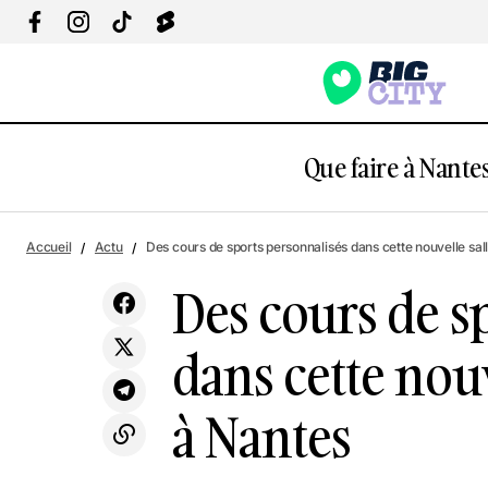
Que faire à Nantes
Actu
Ambiance NBA, show et gros match :
Accueil
Actu
Des cours de sports personnalisés dans cette nouvelle sall
Culture & Loisirs
une soirée basket XXL arrive à Nantes
Sport
Des cours de s
dans cette nouv
à Nantes