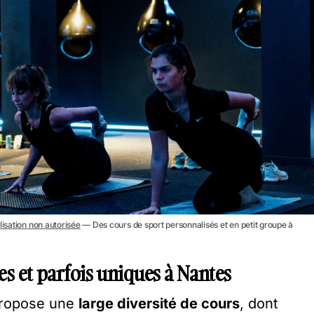
lisation non autorisée
— Des cours de sport personnalisés et en petit groupe à
es et parfois uniques à Nantes
propose une
large diversité de cours
, dont