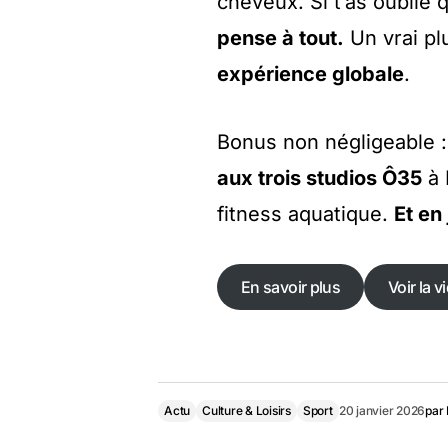
cheveux. Si t’as oublié q
pense à tout.
Un vrai pl
expérience globale
.
Bonus non négligeable 
aux trois studios Ô35
à 
fitness aquatique.
Et en 
En savoir plus
Voir la v
En savoir plus
Voir la v
Actu
Culture & Loisirs
Sport
20 janvier 2026
par