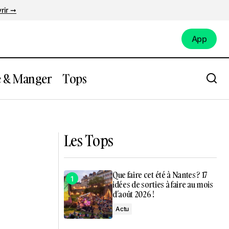
rir ➞
App
App
e & Manger
Tops
ette
Plus de 300 concerts prévus à Nantes
pour le plus grand festival de musique
classique au monde
Les Tops
Que faire cet été à Nantes ? 17
idées de sorties à faire au mois
d’août 2026 !
Actu