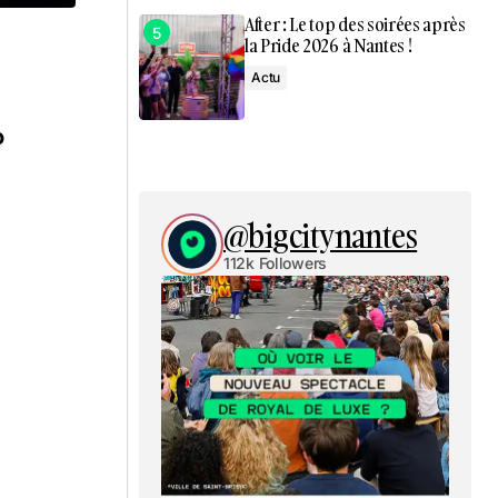
After : Le top des soirées après
la Pride 2026 à Nantes !
Actu
o
@bigcitynantes
112k Followers