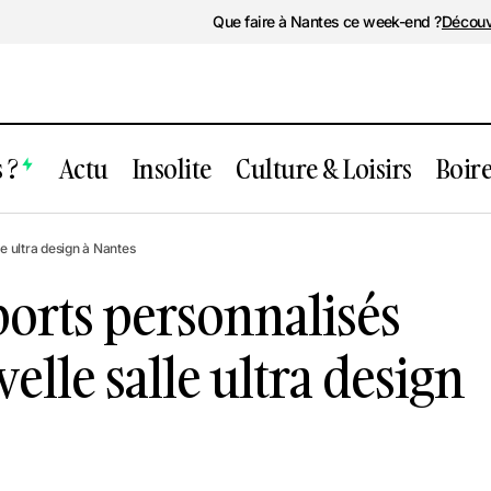
Que faire à Nantes ce week-end ?
Découv
 ?
Actu
Insolite
Culture & Loisirs
Boir
Des cours de sports personnalisés dans c
e ultra design à Nantes
nouvelle salle ultra design à Nantes
ports personnalisés
elle salle ultra design